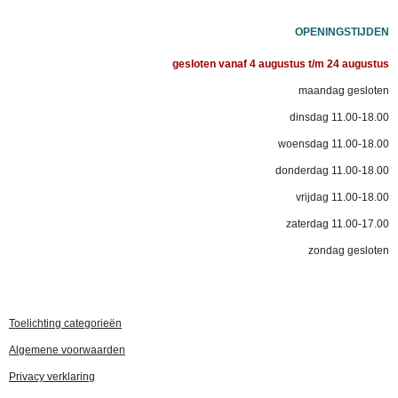
c
s
e
t
OPENINGSTIJDEN
b
a
o
g
o
r
gesloten vanaf 4 augustus t/m 24 augustus
k
a
m
maandag gesloten
dinsdag 11.00-18.00
woensdag 11.00-18.00
donderdag 11.00-18.00
vrijdag 11.00-18.00
zaterdag 11.00-17.00
zondag gesloten
Toelichting categorieën
Algemene voorwaarden
Privacy verklaring