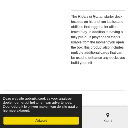
The
Riders of Rohan
starter deck
focuses on hit-and-run tactics and
abilities that trigger after allies
leave play. In addition to having a
fully pre-built player deck that is
usable from the moment you open
the box, this product also includes
multiple additional cards that can
be used to enhance any decks you
build yourself.
Deze website gebruikt cookies voor analyse-
© 2026 shopfriendsfoes
doeleinden en/of het tonen van advertenties.
Door gebruik te blijven maken van de site gaat u
hiermee akkoord.
E-mailadres
Telefoonnummer
Kaart
Akkoord