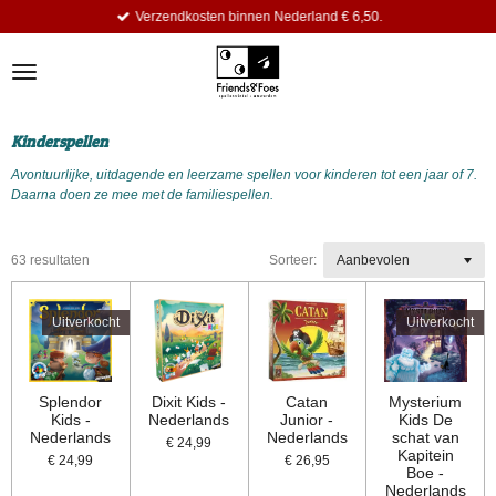
Verzendkosten binnen Nederland € 6,50.
Ga
direct
naar
de
hoofdinhoud
Kinderspellen
Avontuurlijke, uitdagende en leerzame spellen voor kinderen tot een jaar of 7.
Daarna doen ze mee met de familiespellen.
63 resultaten
Sorteer:
Uitverkocht
Uitverkocht
Splendor
Dixit Kids -
Catan
Mysterium
Kids -
Nederlands
Junior -
Kids De
Nederlands
Nederlands
schat van
€ 24,99
Kapitein
€ 24,99
€ 26,95
Boe -
Nederlands