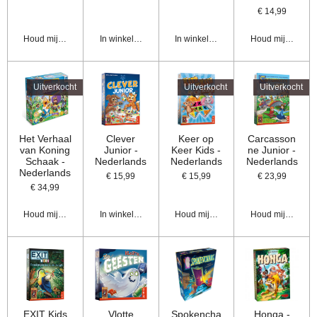
€ 14,99
Houd mij op de hoogte
In winkelwagen
In winkelwagen
Houd mij op de 
Uitverkocht
Uitverkocht
Uitverkocht
Het Verhaal
Clever
Keer op
Carcasson
van Koning
Junior -
Keer Kids -
ne Junior -
Schaak -
Nederlands
Nederlands
Nederlands
Nederlands
€ 15,99
€ 15,99
€ 23,99
€ 34,99
Houd mij op de hoogte
In winkelwagen
Houd mij op de hoogte
Houd mij op de 
EXIT Kids
Vlotte
Spokencha
Honga -