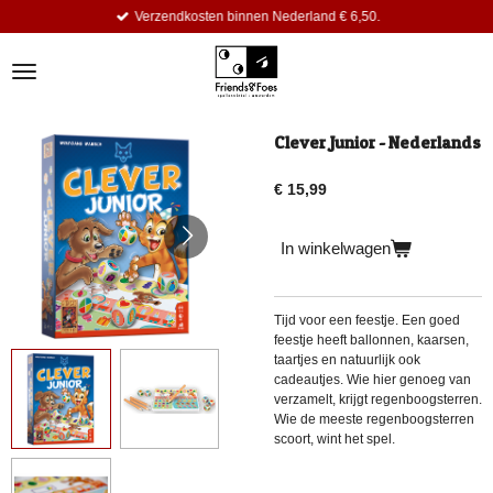
Verzendkosten binnen Nederland € 6,50.
Ga
direct
naar
de
hoofdinhoud
Clever Junior - Nederlands
€ 15,99
In winkelwagen
Tijd voor een feestje. Een goed
feestje heeft ballonnen, kaarsen,
taartjes en natuurlijk ook
cadeautjes. Wie hier genoeg van
verzamelt, krijgt regenboogsterren.
Wie de meeste regenboogsterren
scoort, wint het spel.