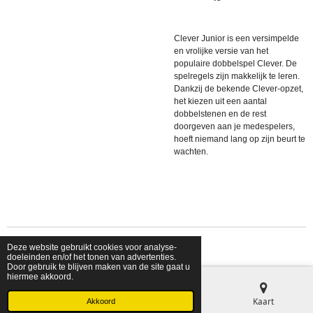
Clever Junior is een versimpelde
en vrolijke versie van het
populaire dobbelspel Clever. De
spelregels zijn makkelijk te leren.
Dankzij de bekende Clever-opzet,
het kiezen uit een aantal
dobbelstenen en de rest
doorgeven aan je medespelers,
hoeft niemand lang op zijn beurt te
wachten.
Deze website gebruikt cookies voor analyse-
© 2026 shopfriendsfoes
doeleinden en/of het tonen van advertenties.
Door gebruik te blijven maken van de site gaat u
hiermee akkoord.
E-mailadres
Telefoonnummer
Kaart
Akkoord