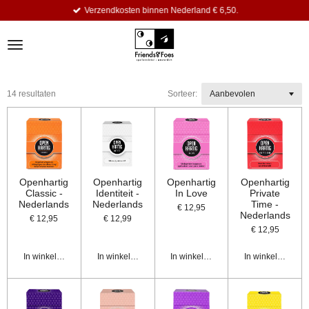
Verzendkosten binnen Nederland € 6,50.
Ga
direct
naar
de
hoofdinhoud
14 resultaten
Sorteer:
Openhartig
Openhartig
Openhartig
Openhartig
Classic -
Identiteit -
In Love
Private
Nederlands
Nederlands
Time -
€ 12,95
Nederlands
€ 12,95
€ 12,99
€ 12,95
In winkelwagen
In winkelwagen
In winkelwagen
In winkelwagen