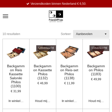
Verzendkosten binnen Nederland € 6,50.
Ga
direct
naar
de
hoofdinhoud
10 resultaten
Sorteer:
Uitverkocht
Uitverkocht
Backgamm
Backgamm
Backgamm
Backgamm
on Reis
on Kassette
on Reis-set
on Philos
Kassette
Philos
Philos
(1183)
Saloniki
(1132)
(1138)
€ 49,99
Philos
€ 46,99
€ 11,99
(1100)
€ 31,99
In winkelwagen
Houd mij op de hoogte
In winkelwagen
Houd mij op de 