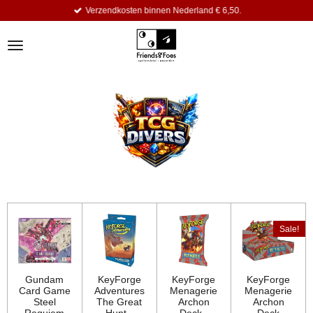
Verzendkosten binnen Nederland € 6,50.
Ga
direct
naar
de
hoofdinhoud
Sale!
Gundam
KeyForge
KeyForge
KeyForge
Card Game
Adventures
Menagerie
Menagerie
Steel
The Great
Archon
Archon
Requiem
Hunt -
Deck -
Deck