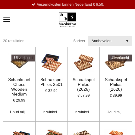
Verzendkosten binnen Nederland € 6,50.
Ga
direct
naar
de
hoofdinhoud
20 resultaten
Sorteer:
Uitverkocht
Uitverkocht
Schaakspel
Schaakspel
Schaakspel
Schaakspel
Chess
Philos 2501
Philos
Philos
Wooden
(2626)
(2628)
€ 32,99
Medium
€ 57,99
€ 39,99
€ 29,99
Houd mij op de hoogte
In winkelwagen
In winkelwagen
Houd mij op de 