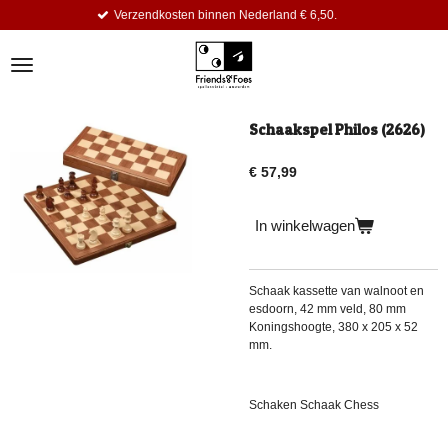
Verzendkosten binnen Nederland € 6,50.
Ga
direct
naar
de
hoofdinhoud
Schaakspel Philos (2626)
€ 57,99
In winkelwagen
Schaak kassette van walnoot en
esdoorn, 42 mm veld, 80 mm
Koningshoogte, 380 x 205 x 52
mm.
Schaken Schaak Chess