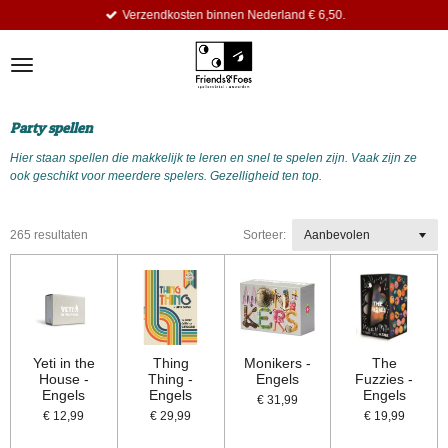
Verzendkosten binnen Nederland € 6,50.
Ga
direct
naar
de
hoofdinhoud
Party spellen
Hier staan spellen die makkelijk te leren en snel te spelen zijn. Vaak zijn ze
ook geschikt voor meerdere spelers. Gezelligheid ten top.
265 resultaten
Sorteer:
Yeti in the
Thing
Monikers -
The
House -
Thing -
Engels
Fuzzies -
Engels
Engels
Engels
€ 31,99
€ 12,99
€ 29,99
€ 19,99