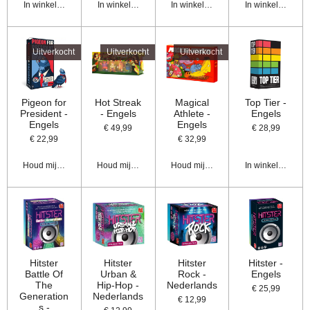
In winkelwagen
In winkelwagen
In winkelwagen
In winkelwagen
Uitverkocht
Uitverkocht
Uitverkocht
Pigeon for
Hot Streak
Magical
Top Tier -
President -
- Engels
Athlete -
Engels
Engels
Engels
€ 49,99
€ 28,99
€ 22,99
€ 32,99
Houd mij op de hoogte
Houd mij op de hoogte
Houd mij op de hoogte
In winkelwagen
Hitster
Hitster
Hitster
Hitster -
Battle Of
Urban &
Rock -
Engels
The
Hip-Hop -
Nederlands
€ 25,99
Generation
Nederlands
€ 12,99
s -