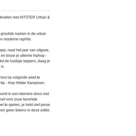
n knallen met HITSTER Urban &
 grootste namen in de urban
en moderne raphits.
pp, raad het jaar van uitgave,
, en bouw je ultieme hiphop -
 tot de huidige toppers, daag je
is.
rect op volgorde weet te
Hip - Hop Hitster Kampioen.
omt in een kleinere doos met
set voor jouw favoriete
el te spelen, je hebt niet perse
leen geen tokens in deze editie.