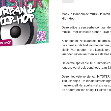
Maak je klaar om de muziek te late
Hip - Hop!
Deze editie is een eerbetoon aan de
muziek, met klassieke hiphop, R&B 
Scan een muziekkaart met de gratis a
de artiest en de titel van het nummer
tijdlijn. Van gouden - era klassiekers
vrienden uit en laat zien wie de baas 
De eerste speler die 10 nummers cor
leggen, wordt gekroond tot Urban & 
Deze nieuwste versie van HITSTER k
150+ kaartjes. De ideale uitbreidings
muziekspel! Het spel is wel als los sp
de andere edities nodig. Er zitten al