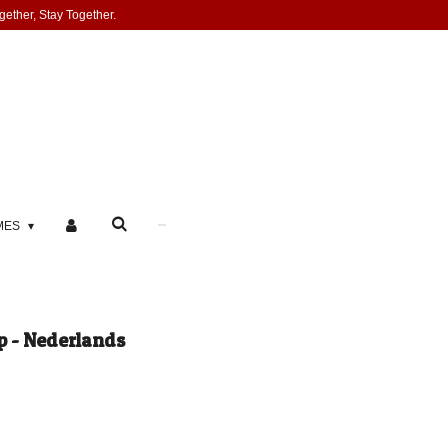
gether, Stay Together.
MES
p - Nederlands