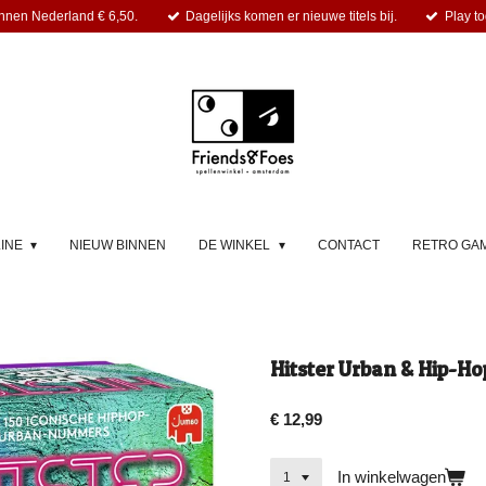
nnen Nederland € 6,50.
Dagelijks komen er nieuwe titels bij.
Play to
LINE
NIEUW BINNEN
DE WINKEL
CONTACT
RETRO GA
Hitster Urban & Hip-Ho
€ 12,99
In winkelwagen