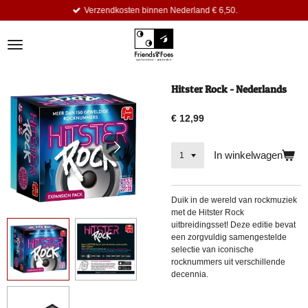
Verzendkosten binnen Nederland € 6,50.
Ga
direct
naar
de
hoofdinhoud
Hitster Rock - Nederlands
€ 12,99
In winkelwagen
Duik in de wereld van rockmuziek
met de Hitster Rock
uitbreidingsset! Deze editie bevat
een zorgvuldig samengestelde
selectie van iconische
rocknummers uit verschillende
decennia.