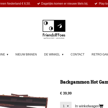
nnen Nederland € 6,50.
Dagelijks komen er nieuwe titels bij.
Play to
LINE
NIEUW BINNEN
DE WINKEL
CONTACT
RETRO GA
Backgammon Hot Game
€ 39,99
In winkelwagen