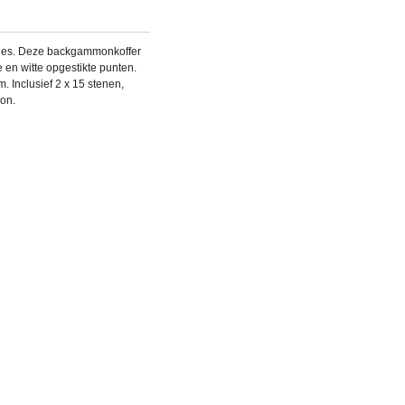
bies. Deze backgammonkoffer
e en witte opgestikte punten.
. Inclusief 2 x 15 stenen,
on.