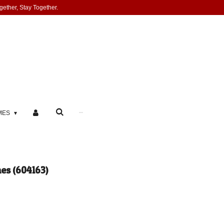
gether, Stay Together.
MES
s (604163)