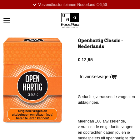
Verzendkosten binnen Nederland € 6,50.
Ga
direct
naar
de
hoofdinhoud
Openhartig Classic -
Nederlands
€ 12,95
In winkelwagen
Gedurfde, verrassende vragen en
uitdagingen.
Meer dan 100 afwisselende,
verrassende en gedurfde vragen
en opdrachten dagen jou en je
medespelers uit openhartig te zijn