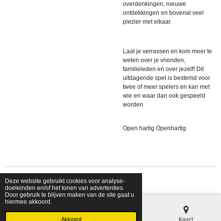
overdenkingen, nieuwe
ontdekkingen en bovenal veel
plezier met elkaar.
Laat je verrassen en kom meer te
weten over je vrienden,
familieleden en over jezelf! Dit
uitdagende spel is bestemd voor
twee of meer spelers en kan met
wie en waar dan ook gespeeld
worden.
Open hartig Openhartig
Deze website gebruikt cookies voor analyse-
© 2026 shopfriendsfoes
doeleinden en/of het tonen van advertenties.
Door gebruik te blijven maken van de site gaat u
hiermee akkoord.
E-mailadres
Telefoonnummer
Kaart
Akkoord