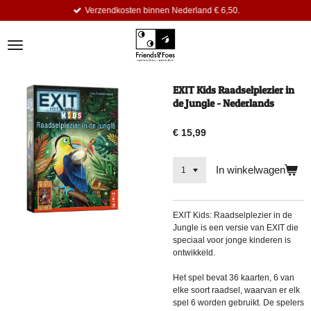
Verzendkosten binnen Nederland € 6,50.
Ga
direct
naar
de
hoofdinhoud
EXIT Kids Raadselplezier in
de Jungle - Nederlands
€ 15,99
In winkelwagen
EXIT Kids: Raadselplezier in de
Jungle is een versie van EXIT die
speciaal voor jonge kinderen is
ontwikkeld.
Het spel bevat 36 kaarten, 6 van
elke soort raadsel, waarvan er elk
spel 6 worden gebruikt. De spelers