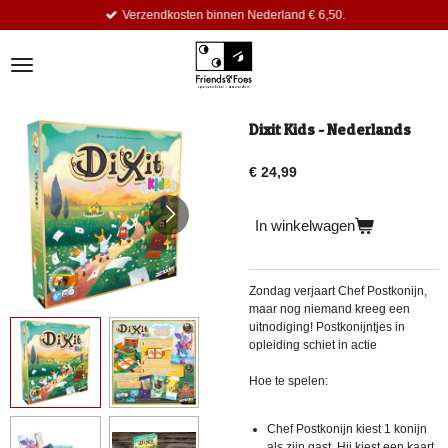
Verzendkosten binnen Nederland € 6,50.
Ga
direct
naar
de
hoofdinhoud
Dixit Kids - Nederlands
€ 24,99
In winkelwagen
Zondag verjaart Chef Postkonijn,
maar nog niemand kreeg een
uitnodiging! Postkonijntjes in
opleiding schiet in actie
Hoe te spelen:
Chef Postkonijn kiest 1 konijn
als zijn gast. Hij kiest een kaart