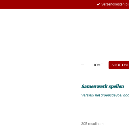
Verzendkosten bi
Ga
direct
naar
de
hoofdinhoud
HOME
SHOP ON
Samenwerk spellen
Versterk het groepsgevoel doo
305 resultaten