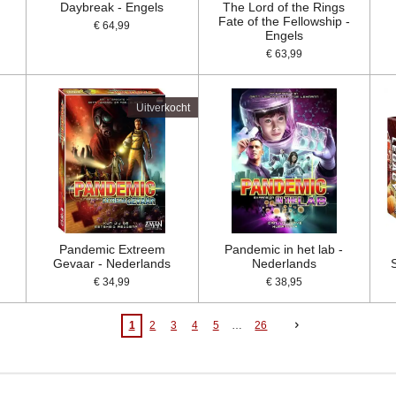
s
Daybreak - Engels
The Lord of the Rings
Fate of the Fellowship -
€ 64,99
Engels
€ 63,99
Uitverkocht
Pandemic Extreem
Pandemic in het lab -
Gevaar - Nederlands
Nederlands
€ 34,99
€ 38,95
1
2
3
4
5
26