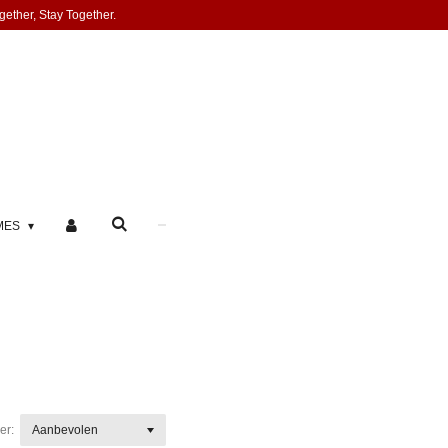
gether, Stay Together.
MES
er: