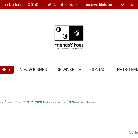
nnen Nederland € 6,50.
Dagelijks komen er nieuwe titels bij.
Play to
LINE
NIEUW BINNEN
DE WINKEL
CONTACT
RETRO GA
r als team samen te spelen met deze coöperatieve spellen.
Sorte