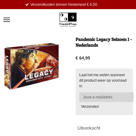
erzendkosten binnen Nederland € 6,50.
Ga
direct
naar
de
hoofdinhoud
Pandemic Legacy Seizoen 1 -
Nederlands
€ 64,95
Laat het me weten wanneer
dit product weer op voorraad
is.
Verzenden
Uitverkocht