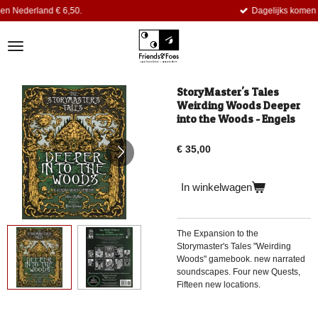
,50.
Dagelijks komen er nieuwe titels bi
Ga
direct
naar
de
hoofdinhoud
StoryMaster's Tales
Weirding Woods Deeper
into the Woods - Engels
€ 35,00
In winkelwagen
The Expansion to the
Storymaster's Tales "Weirding
Woods" gamebook. new narrated
soundscapes. Four new Quests,
Fifteen new locations.