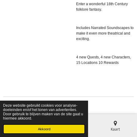
Enter a wonderful 18th Century
folklore fantasy.
Includes Narrated Soundscapes to
make it even more theatrical and
exciting.
4 new Quests, 4 new Characters,
15 Locations 10 Rewards
Deze website gebruikt cookies voor analyse-
© 2026 shopfriendsfoes
doeleinden en/of het tonen van advertenties.
Door gebruik te blijven maken van de site gaat u
hiermee akkoord.
E-mailadres
Telefoonnummer
Kaart
Akkoord