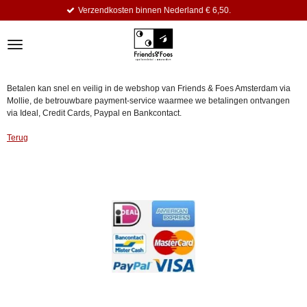
Verzendkosten binnen Nederland € 6,50.
Ga
direct
naar
de
hoofdinhoud
Betalen kan snel en veilig in de webshop van Friends & Foes Amsterdam via
Mollie, de betrouwbare payment-service waarmee we betalingen ontvangen
via Ideal, Credit Cards, Paypal en Bankcontact.
Terug