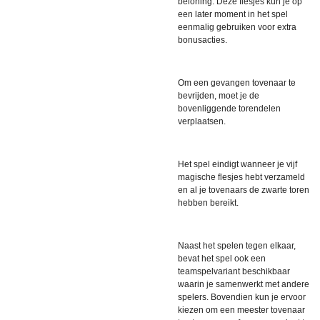
beloning. Deze flesjes kun je op
een later moment in het spel
eenmalig gebruiken voor extra
bonusacties.
Om een gevangen tovenaar te
bevrijden, moet je de
bovenliggende torendelen
verplaatsen.
Het spel eindigt wanneer je vijf
magische flesjes hebt verzameld
en al je tovenaars de zwarte toren
hebben bereikt.
Naast het spelen tegen elkaar,
bevat het spel ook een
teamspelvariant beschikbaar
waarin je samenwerkt met andere
spelers. Bovendien kun je ervoor
kiezen om een meester tovenaar