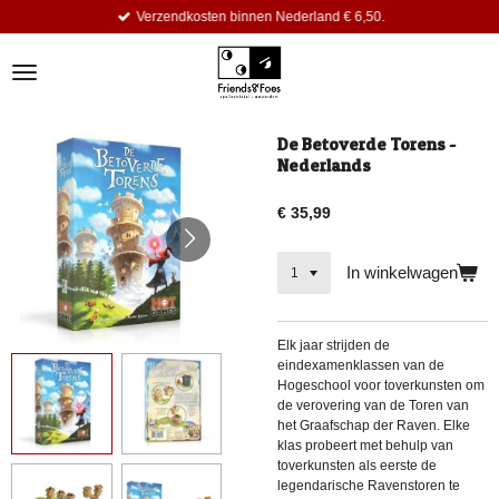
Verzendkosten binnen Nederland € 6,50.
Ga
direct
naar
de
hoofdinhoud
De Betoverde Torens -
Nederlands
€ 35,99
In winkelwagen
Elk jaar strijden de
eindexamenklassen van de
Hogeschool voor toverkunsten om
de verovering van de Toren van
het Graafschap der Raven. Elke
klas probeert met behulp van
toverkunsten als eerste de
legendarische Ravenstoren te