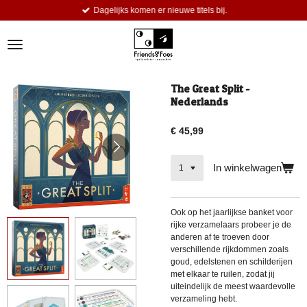
Dagelijks komen er nieuwe titels bij.
Ga
direct
naar
de
hoofdinhoud
The Great Split -
Nederlands
€ 45,99
In winkelwagen
Ook op het jaarlijkse banket voor
rijke verzamelaars probeer je de
anderen af te troeven door
verschillende rijkdommen zoals
goud, edelstenen en schilderijen
met elkaar te ruilen, zodat jij
uiteindelijk de meest waardevolle
verzameling hebt.