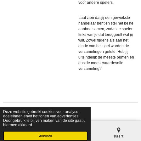
voor andere spelers.
Laat zien dat jij een gewiekste
handelaar bent en stel het beste
aanbod samen, zodat de speler
links van je dat teruggeeft wat jij
wilt. Zowel tijdens als aan het
einde van het spel worden de
verzamelingen geteld. Heb jij
uiteindelijk de meeste punten en
dus de meest waardevolle
verzameling?
Deze website gebruikt cookies voor analyse-
© 2026 shopfriendsfoes
doeleinden en/of het tonen van advertenties.
Door gebruik te blijven maken van de site gaat u
hiermee akkoord.
E-mailadres
Telefoonnummer
Kaart
Akkoord