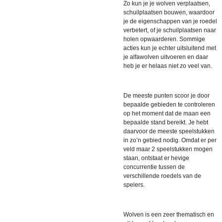
Zo kun je je wolven verplaatsen,
schuilplaatsen bouwen, waardoor
je de eigenschappen van je roedel
verbetert, of je schuilplaatsen naar
holen opwaarderen. Sommige
acties kun je echter uitsluitend met
je alfawolven uitvoeren en daar
heb je er helaas niet zo veel van.
De meeste punten scoor je door
bepaalde gebieden te controleren
op het moment dat de maan een
bepaalde stand bereikt. Je hebt
daarvoor de meeste speelstukken
in zo’n gebied nodig. Omdat er per
veld maar 2 speelstukken mogen
staan, ontstaat er hevige
concurrentie tussen de
verschillende roedels van de
spelers.
Wolven is een zeer thematisch en