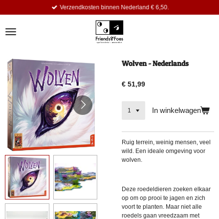
Verzendkosten binnen Nederland € 6,50.
Ga
direct
naar
de
hoofdinhoud
Wolven - Nederlands
€ 51,99
In winkelwagen
Ruig terrein, weinig mensen, veel
wild. Een ideale omgeving voor
wolven.
Deze roedeldieren zoeken elkaar
op om op prooi te jagen en zich
voort te planten. Maar niet alle
roedels gaan vreedzaam met