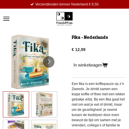
Verzendkosten binnen Nederland € 6,50.
Ga
direct
naar
de
hoofdinhoud
Fika - Nederlands
€ 12,99
In winkelwagen
Een fika is een koffiepauze op z‘n
Zweeds. Je drinkt samen een
kopje koffie of thee met een lekker
gebakje erbij. Bij een fika gaat het
niet om wat je eet of drinkt, maar
om de gezelligheid: je neemt
tussen de bedrijven door even
bewust de tijd om samen met je
vrienden, collega‘s of familie te