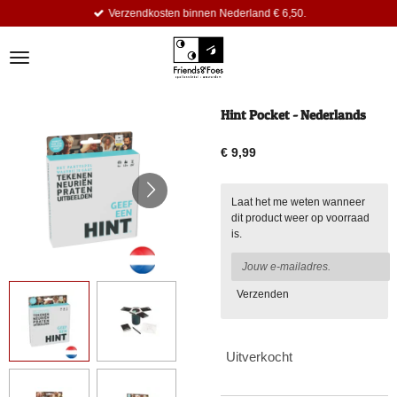
Verzendkosten binnen Nederland € 6,50.
Ga
direct
naar
de
hoofdinhoud
Hint Pocket - Nederlands
€ 9,99
Laat het me weten wanneer
dit product weer op voorraad
is.
Verzenden
Uitverkocht