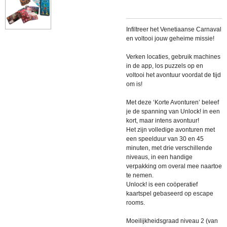
Infiltreer het Venetiaanse Carnaval
en voltooi jouw geheime missie!
Verken locaties, gebruik machines
in de app, los puzzels op en
voltooi het avontuur voordat de tijd
om is!
Met deze ‘Korte Avonturen’ beleef
je de spanning van Unlock! in een
kort, maar intens avontuur!
Het zijn volledige avonturen met
een speelduur van 30 en 45
minuten, met drie verschillende
niveaus, in een handige
verpakking om overal mee naartoe
te nemen.
Unlock! is een coöperatief
kaartspel gebaseerd op escape
rooms.
Moeilijkheidsgraad niveau 2 (van