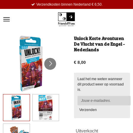
Verzendkosten binnen Nederland € 6,50.
Ga
direct
naar
de
hoofdinhoud
Unlock Korte Avonturen
De Vlucht van de Engel -
Nederlands
€ 8,00
Laat het me weten wanneer
dit product weer op voorraad
is.
Verzenden
Uitverkocht