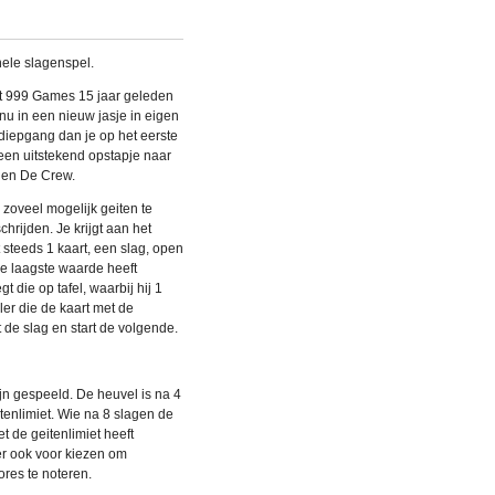
inele slagenspel.
at 999 Games 15 jaar geleden
 nu in een nieuw jasje in eigen
 diepgang dan je op het eerste
een uitstekend opstapje naar
d en De Crew.
 zoveel mogelijk geiten te
hrijden. Je krijgt aan het
 steeds 1 kaart, een slag, open
 de laagste waarde heeft
t die op tafel, waarbij hij 1
er die de kaart met de
 de slag en start de volgende.
zijn gespeeld. De heuvel is na 4
enlimiet. Wie na 8 slagen de
t de geitenlimiet heeft
er ook voor kiezen om
res te noteren.