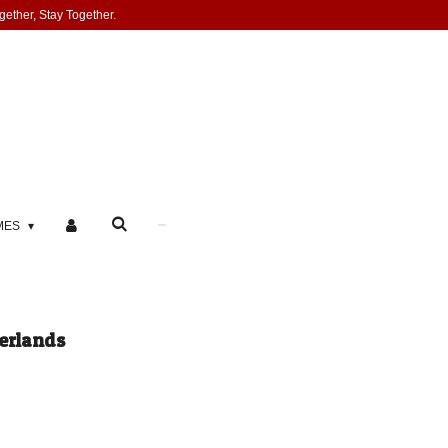
gether, Stay Together.
MES
erlands