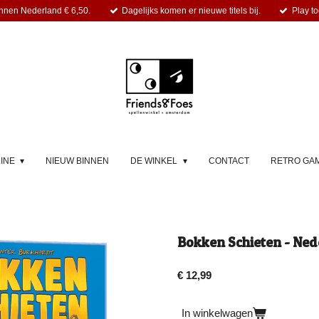
nnen Nederland € 6,50.
Dagelijks komen er nieuwe titels bij.
Play to
LINE
NIEUW BINNEN
DE WINKEL
CONTACT
RETRO GA
Bokken Schieten - Ned
€ 12,99
In winkelwagen