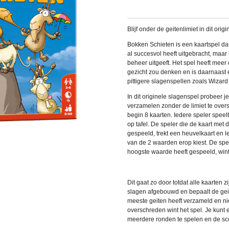
Blijf onder de geitenlimiet in dit orig
Bokken Schieten is een kaartspel d
al succesvol heeft uitgebracht, maar
beheer uitgeeft. Het spel heeft meer
gezicht zou denken en is daarnaast 
pittigere slagenspellen zoals Wizar
In dit
originele slagenspel probeer je
verzamelen zonder de limiet te oversc
begin 8 kaarten. Iedere speler speelt
op tafel. De speler die de kaart met
gespeeld, trekt een heuvelkaart en leg
van de 2 waarden erop kiest. De spel
hoogste waarde heeft gespeeld, wint
Dit gaat zo door totdat alle kaarten 
slagen afgebouwd en bepaalt de geit
meeste geiten heeft verzameld en nie
overschreden wint het spel. Je kunt 
meerdere ronden te spelen en de sco