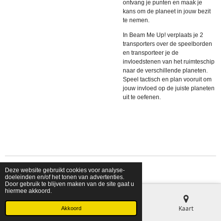
ontvang je punten en maak je
kans om de planeet in jouw bezit
te nemen.
In Beam Me Up! verplaats je 2
transporters over de speelborden
en transporteer je de
invloedstenen van het ruimteschip
naar de verschillende planeten.
Speel tactisch en plan vooruit om
jouw invloed op de juiste planeten
uit te oefenen.
Deze website gebruikt cookies voor analyse-
© 2026 shopfriendsfoes
doeleinden en/of het tonen van advertenties.
Door gebruik te blijven maken van de site gaat u
hiermee akkoord.
E-mailadres
Telefoonnummer
Kaart
Akkoord