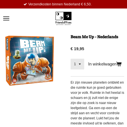
erzendkosten binnen Nederland € 6,50.
Ga
direct
naar
de
hoofdinhoud
Beam Me Up - Nederlands
€ 19,95
In winkelwagen
Er zijn nieuwe planeten ontdekt en
die ruimte kun je goed gebruiken
voor je volk. Ruimte in het heelal is
schaars en jij zult niet de enige
zijn die op zoek is naar nieuw
leefgebied. Ga een-op-een de
strijd aan en vecht voor controle
over de planeet. Lukt het jou de
meeste invloed uit te oefenen, dan