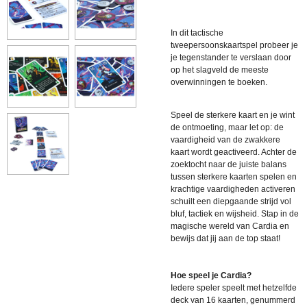
In dit tactische
tweepersoonskaartspel probeer je
je tegenstander te verslaan door
op het slagveld de meeste
overwinningen te boeken.
Speel de sterkere kaart en je wint
de ontmoeting, maar let op: de
vaardigheid van de zwakkere
kaart wordt geactiveerd. Achter de
zoektocht naar de juiste balans
tussen sterkere kaarten spelen en
krachtige vaardigheden activeren
schuilt een diepgaande strijd vol
bluf, tactiek en wijsheid. Stap in de
magische wereld van Cardia en
bewijs dat jij aan de top staat!
Hoe speel je Cardia?
Iedere speler speelt met hetzelfde
deck van 16 kaarten, genummerd