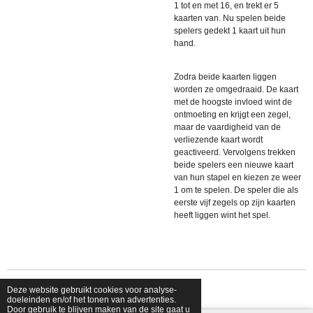
1 tot en met 16, en trekt er 5
kaarten van. Nu spelen beide
spelers gedekt 1 kaart uit hun
hand.
Zodra beide kaarten liggen
worden ze omgedraaid. De kaart
met de hoogste invloed wint de
ontmoeting en krijgt een zegel,
maar de vaardigheid van de
verliezende kaart wordt
geactiveerd. Vervolgens trekken
beide spelers een nieuwe kaart
van hun stapel en kiezen ze weer
1 om te spelen. De speler die als
eerste vijf zegels op zijn kaarten
heeft liggen wint het spel.
Deze website gebruikt cookies voor analyse-
© 2026 shopfriendsfoes
doeleinden en/of het tonen van advertenties.
Door gebruik te blijven maken van de site gaat u