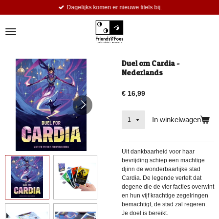
Dagelijks komen er nieuwe titels bij.
Ga
direct
naar
de
hoofdinhoud
Duel om Cardia -
Nederlands
€ 16,99
In winkelwagen
Uit dankbaarheid voor haar
bevrijding schiep een machtige
djinn de wonderbaarlijke stad
Cardia. De legende vertelt dat
degene die de vier facties overwint
en hun vijf krachtige zegelringen
bemachtigt, de stad zal regeren.
Je doel is bereikt.