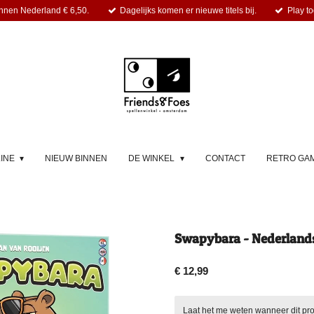
nnen Nederland € 6,50.
Dagelijks komen er nieuwe titels bij.
Play to
LINE
NIEUW BINNEN
DE WINKEL
CONTACT
RETRO GA
Swapybara - Nederlands
€ 12,99
Laat het me weten wanneer dit pro