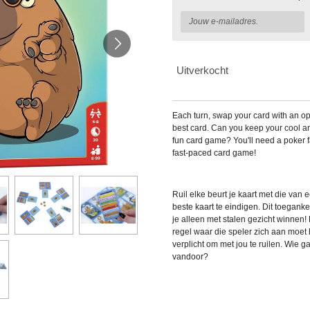
Uitverkocht
Each turn, swap your card with an op
best card. Can you keep your cool an
fun card game? You'll need a poker f
fast-paced card game!
Ruil elke beurt je kaart met die van
beste kaart te eindigen. Dit toeganke
je alleen met stalen gezicht winnen!
regel waar die speler zich aan moe
verplicht om met jou te ruilen. Wie g
vandoor?