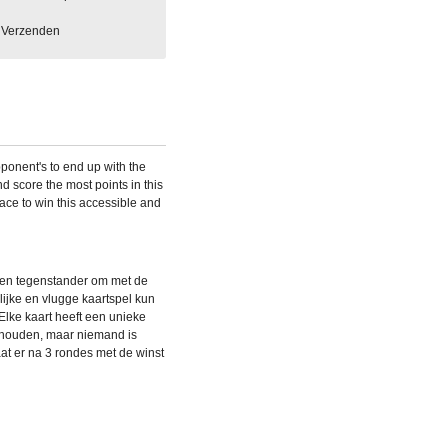
Verzenden
ponent's to end up with the
d score the most points in this
ace to win this accessible and
 een tegenstander om met de
lijke en vlugge kaartspel kun
 Elke kaart heeft een unieke
t houden, maar niemand is
aat er na 3 rondes met de winst