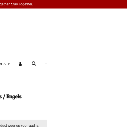
gether, Stay Together.
MES
 / Engels
duct weer op voorraad is.