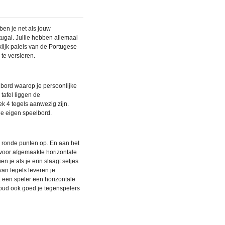
 ben je net als jouw
tugal. Jullie hebben allemaal
lijk paleis van de Portugese
 te versieren.
bord waarop je persoonlijke
 tafel liggen de
ek 4 tegels aanwezig zijn.
 je eigen speelbord.
 ronde punten op. En aan het
 voor afgemaakte horizontale
en je als je erin slaagt setjes
van tegels leveren je
a een speler een horizontale
houd ook goed je tegenspelers