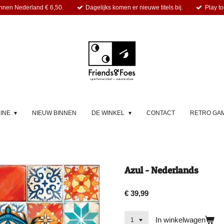
nnen Nederland € 6,50.
Dagelijks komen er nieuwe titels bij.
Play to
LINE
NIEUW BINNEN
DE WINKEL
CONTACT
RETRO GA
Azul - Nederlands
€ 39,99
In winkelwagen