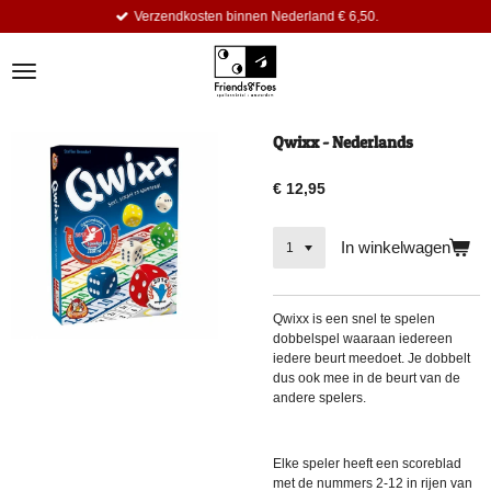
Verzendkosten binnen Nederland € 6,50.
Ga
direct
naar
de
hoofdinhoud
Qwixx - Nederlands
€ 12,95
In winkelwagen
Qwixx is een snel te spelen
dobbelspel waaraan iedereen
iedere beurt meedoet. Je dobbelt
dus ook mee in de beurt van de
andere spelers.
Elke speler heeft een scoreblad
met de nummers 2-12 in rijen van