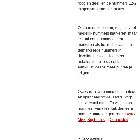
rood en geel, en de nummers 12-2
in rijen van groen en blauw.
Om punten te scoren, wil je zoveel
mogelijk nummers markeren, maar
je kunt een nummer alleen
markeren als het rechts van alle
gemarkeerde nummers in
dezelfde rij staat. Hoe meer
getallen je op je scoreblad
aankruist, des te meer punten je
krijgen.
Qwixx is in twee minuten uitgelegd
en spannend tot de laatste worp.
Het verveelt nooit. En wil je toch
nog meer variatie? Kijk dan eens
naar de uitbreidingen zoals
Qwixx
Mixx
,
Big Points
of
Connected
.
2-5 spelers