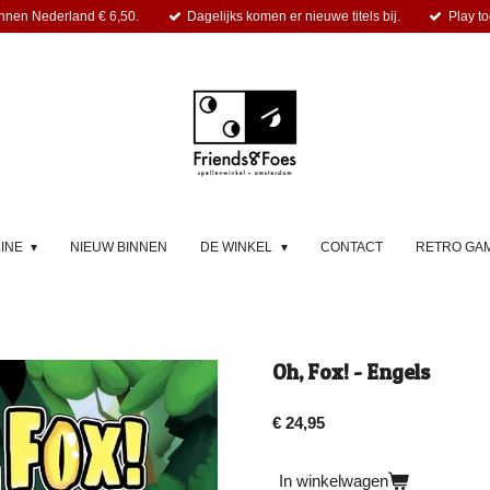
nnen Nederland € 6,50.
Dagelijks komen er nieuwe titels bij.
Play to
LINE
NIEUW BINNEN
DE WINKEL
CONTACT
RETRO GA
Oh, Fox! - Engels
€ 24,95
In winkelwagen