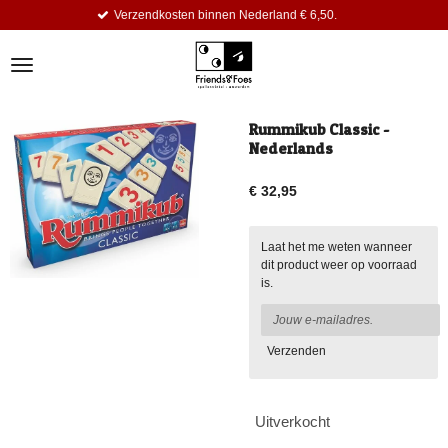
Verzendkosten binnen Nederland € 6,50.
Ga
direct
naar
de
hoofdinhoud
Rummikub Classic -
Nederlands
€ 32,95
Laat het me weten wanneer
dit product weer op voorraad
is.
Verzenden
Uitverkocht