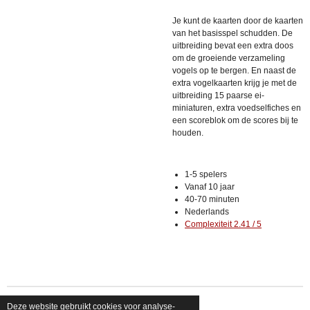
Je kunt de kaarten door de kaarten
van het basisspel schudden. De
uitbreiding bevat een extra doos
om de groeiende verzameling
vogels op te bergen. En naast de
extra vogelkaarten krijg je met de
uitbreiding 15 paarse ei-
miniaturen, extra voedselfiches en
een scoreblok om de scores bij te
houden.
1-5 spelers
Vanaf 10 jaar
40-70 minuten
Nederlands
Complexiteit 2.41 / 5
Deze website gebruikt cookies voor analyse-
© 2026 shopfriendsfoes