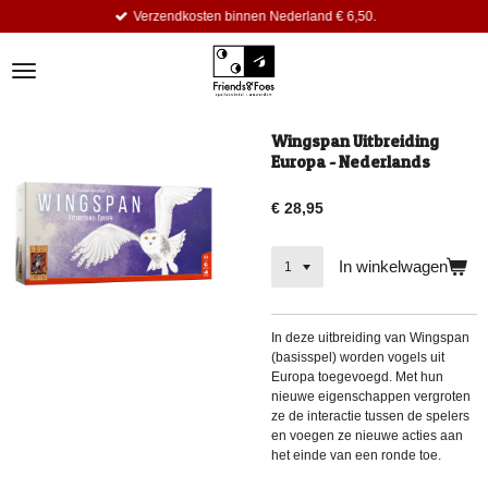
Verzendkosten binnen Nederland € 6,50.
Ga
direct
naar
de
hoofdinhoud
Wingspan Uitbreiding
Europa - Nederlands
€ 28,95
In winkelwagen
In deze uitbreiding van Wingspan
(basisspel) worden vogels uit
Europa toegevoegd. Met hun
nieuwe eigenschappen vergroten
ze de interactie tussen de spelers
en voegen ze nieuwe acties aan
het einde van een ronde toe.