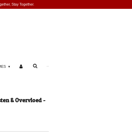
gether, Stay Together.
MES
ten & Overvloed -