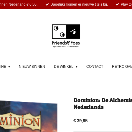
nnen Nederland € 6,50.
Dagelijks komen er nieuwe titels bij.
Play to
LINE
NIEUW BINNEN
DE WINKEL
CONTACT
RETRO GA
Dominion: De Alchemis
Nederlands
€ 39,95