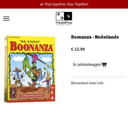
Play together, Stay Together.
Ga
direct
naar
de
hoofdinhoud
Boonanza - Nederlands
€ 12,99
In winkelwagen
Binnenkort meer info.