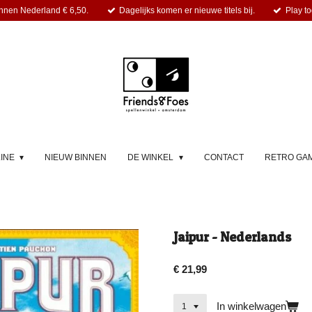
nnen Nederland € 6,50.
Dagelijks komen er nieuwe titels bij.
Play to
LINE
NIEUW BINNEN
DE WINKEL
CONTACT
RETRO GA
Jaipur - Nederlands
€ 21,99
In winkelwagen