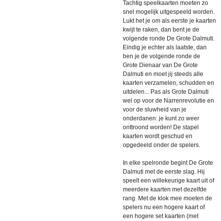
Tachtig speelkaarten moeten zo
snel mogelijk uitgespeeld worden.
Lukt het je om als eerste je kaarten
kwijt te raken, dan bent je de
volgende ronde De Grote Dalmuti.
Eindig je echter als laatste, dan
ben je de volgende ronde de
Grote Dienaar van De Grote
Dalmuti en moet jij steeds alle
kaarten verzamelen, schudden en
uitdelen... Pas als Grote Dalmuti
wel op voor de Narrenrevolutie en
voor de sluwheid van je
onderdanen: je kunt zo weer
onttroond worden! De stapel
kaarten wordt geschud en
opgedeeld onder de spelers.
In elke spelronde begint De Grote
Dalmuti met de eerste slag. Hij
speelt een willekeurige kaart uit of
meerdere kaarten met dezelfde
rang. Met de klok mee moeten de
spelers nu een hogere kaart of
een hogere set kaarten (met