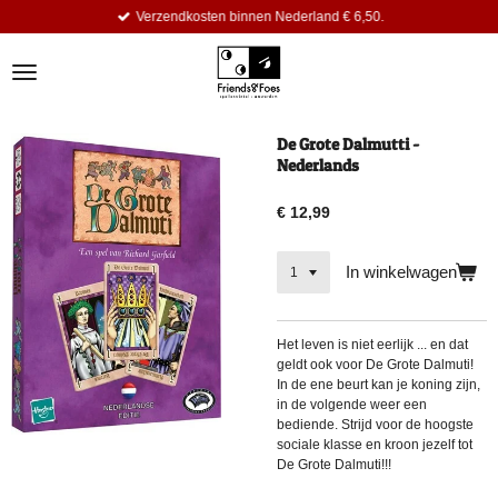
Verzendkosten binnen Nederland € 6,50.
Ga
direct
naar
de
hoofdinhoud
De Grote Dalmutti -
Nederlands
€ 12,99
In winkelwagen
Het leven is niet eerlijk ... en dat
geldt ook voor De Grote Dalmuti!
In de ene beurt kan je koning zijn,
in de volgende weer een
bediende. Strijd voor de hoogste
sociale klasse en kroon jezelf tot
De Grote Dalmuti!!!