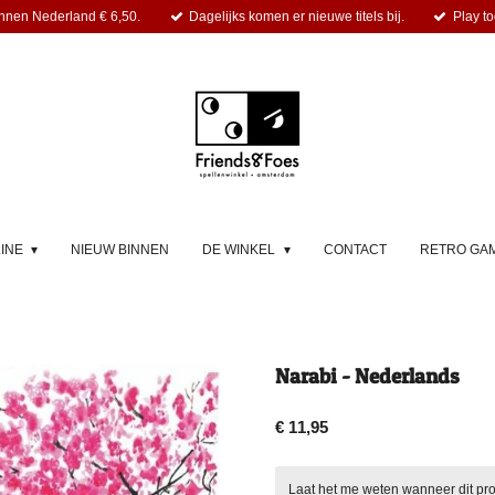
nnen Nederland € 6,50.
Dagelijks komen er nieuwe titels bij.
Play to
LINE
NIEUW BINNEN
DE WINKEL
CONTACT
RETRO GA
Narabi - Nederlands
€ 11,95
Laat het me weten wanneer dit pro