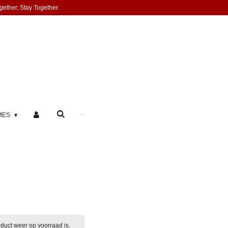
gether, Stay Together.
MES
duct weer op voorraad is.