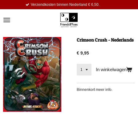
Verzendkosten binnen Nederland € 6,50.
Ga
direct
naar
de
hoofdinhoud
Crimson Crush - Nederlands
€ 9,95
In winkelwagen
Binnenkort meer info.