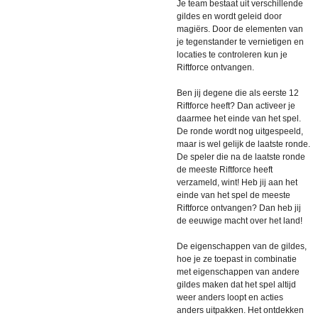
Je team bestaat uit verschillende
gildes en wordt geleid door
magiërs. Door de elementen van
je tegenstander te vernietigen en
locaties te controleren kun je
Riftforce ontvangen.
Ben jij degene die als eerste 12
Riftforce heeft? Dan activeer je
daarmee het einde van het spel.
De ronde wordt nog uitgespeeld,
maar is wel gelijk de laatste ronde.
De speler die na de laatste ronde
de meeste Riftforce heeft
verzameld, wint! Heb jij aan het
einde van het spel de meeste
Riftforce ontvangen? Dan heb jij
de eeuwige macht over het land!
De eigenschappen van de gildes,
hoe je ze toepast in combinatie
met eigenschappen van andere
gildes maken dat het spel altijd
weer anders loopt en acties
anders uitpakken. Het ontdekken