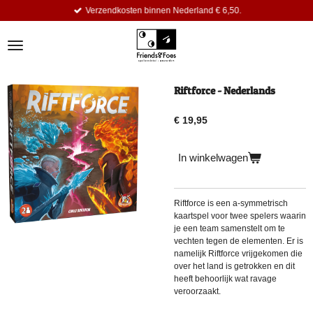
Verzendkosten binnen Nederland € 6,50.
Ga
direct
naar
de
hoofdinhoud
Riftforce - Nederlands
€ 19,95
In winkelwagen
Riftforce is een a-symmetrisch
kaartspel voor twee spelers waarin
je een team samenstelt om te
vechten tegen de elementen. Er is
namelijk Riftforce vrijgekomen die
over het land is getrokken en dit
heeft behoorlijk wat ravage
veroorzaakt.