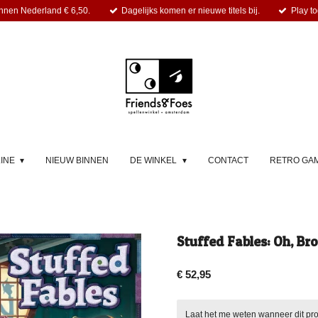
nnen Nederland € 6,50.
Dagelijks komen er nieuwe titels bij.
Play to
LINE
NIEUW BINNEN
DE WINKEL
CONTACT
RETRO GA
Stuffed Fables: Oh, Bro
€ 52,95
Laat het me weten wanneer dit pro