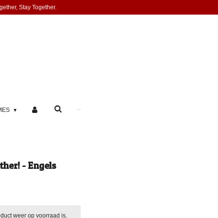
gether, Stay Together.
MES
ther! - Engels
duct weer op voorraad is.