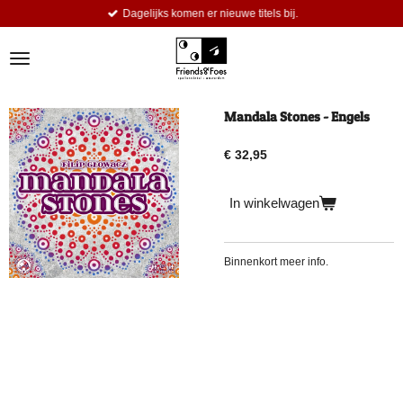
Dagelijks komen er nieuwe titels bij.
Ga
direct
naar
de
hoofdinhoud
Mandala Stones - Engels
€ 32,95
In winkelwagen
Binnenkort meer info.