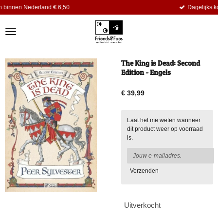
€ 6,50.
Dagelijks komen er nieuwe titels
Ga
direct
naar
de
hoofdinhoud
The King is Dead: Second
Edition - Engels
€ 39,99
Laat het me weten wanneer
dit product weer op voorraad
is.
Verzenden
Uitverkocht