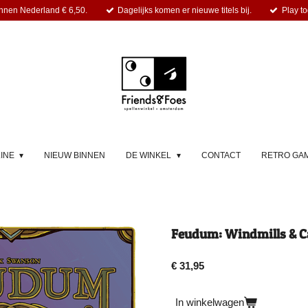
nnen Nederland € 6,50.
Dagelijks komen er nieuwe titels bij.
Play to
LINE
NIEUW BINNEN
DE WINKEL
CONTACT
RETRO GA
Feudum: Windmills & Ca
€ 31,95
In winkelwagen