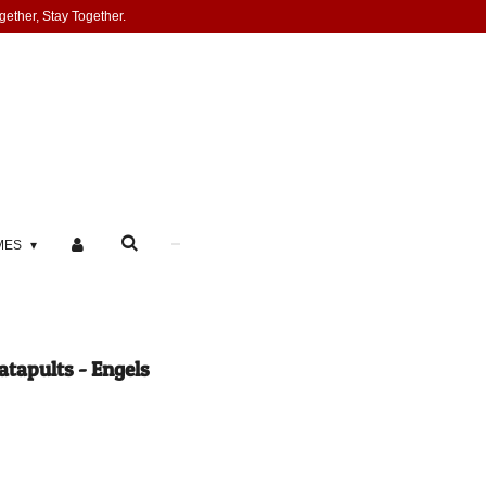
gether, Stay Together.
MES
tapults - Engels