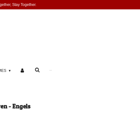
gether, Stay Together.
MES
en - Engels