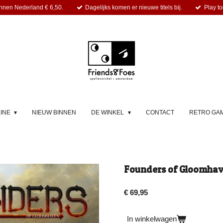
nnen Nederland € 6,50.
Dagelijks komen er nieuwe titels bij.
Play to
LINE
NIEUW BINNEN
DE WINKEL
CONTACT
RETRO GA
Founders of Gloomhav
€ 69,95
In winkelwagen