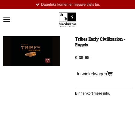
Dagelijks komen er nieuwe titels bij.
Ga
direct
naar
de
hoofdinhoud
Tribes Early Civilization -
Engels
€ 39,95
In winkelwagen
Binnenkort meer info.