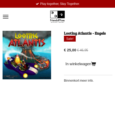
Play together, Stay Together.
Ga
direct
naar
de
hoofdinhoud
Looting Atlantis - Engels
Sale!
€ 25,00
€ 46,95
In winkelwagen
Binnenkort meer info.