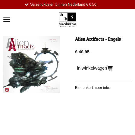
Verzendkosten binnen Nederland € 6,50.
Ga
direct
naar
de
hoofdinhoud
Alien Artifacts - Engels
€ 46,95
In winkelwagen
Binnenkort meer info.